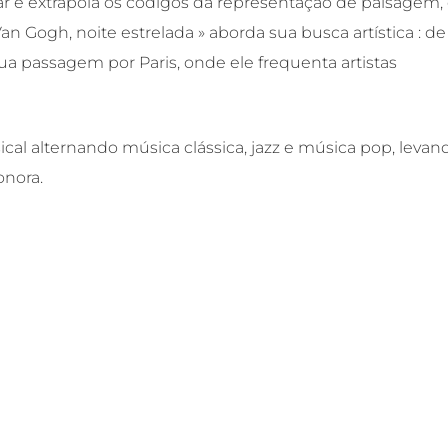
ar e extrapola os códigos da representação de paisagem,
Van Gogh, noite estrelada » aborda sua busca artística : de
a passagem por Paris, onde ele frequenta artistas
l alternando música clássica, jazz e música pop, levan
onora.