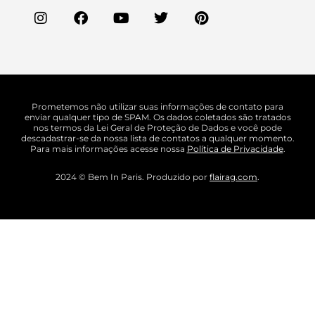
Prometemos não utilizar suas informações de contato para
enviar qualquer tipo de SPAM. Os dados coletados são tratados
nos termos da Lei Geral de Proteção de Dados e você pode
descadastrar-se da nossa lista de contatos a qualquer momento.
Para mais informações acesse nossa
Política de Privacidade
.
2024 © Bem In Paris. Produzido por
flairag.com
.