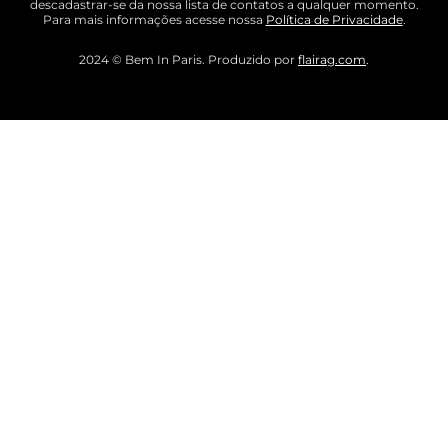
descadastrar-se da nossa lista de contatos a qualquer momento.
Para mais informações acesse nossa
Política de Privacidade
.
2024 © Bem In Paris. Produzido por
flairag.com
.