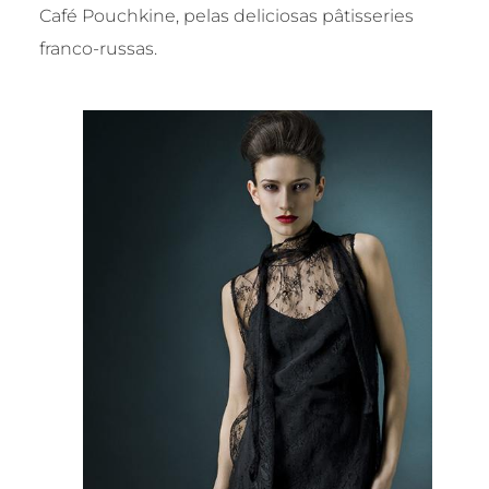
Café Pouchkine, pelas deliciosas pâtisseries
franco-russas.