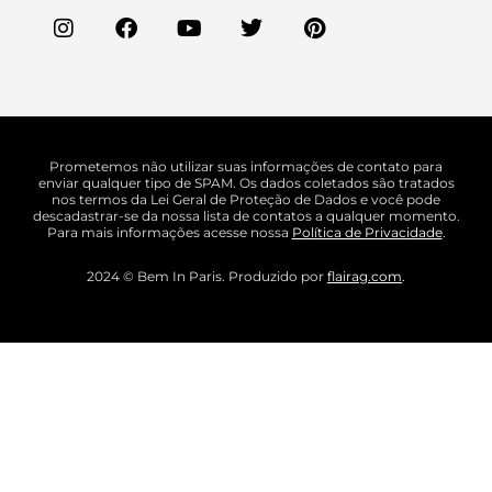
Prometemos não utilizar suas informações de contato para
enviar qualquer tipo de SPAM. Os dados coletados são tratados
nos termos da Lei Geral de Proteção de Dados e você pode
descadastrar-se da nossa lista de contatos a qualquer momento.
Para mais informações acesse nossa
Política de Privacidade
.
2024 © Bem In Paris. Produzido por
flairag.com
.