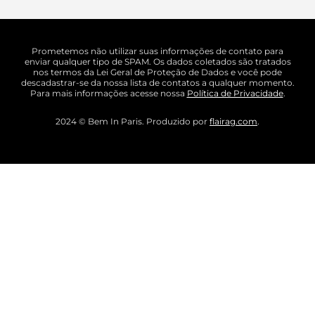
Prometemos não utilizar suas informações de contato para
enviar qualquer tipo de SPAM. Os dados coletados são tratados
nos termos da Lei Geral de Proteção de Dados e você pode
descadastrar-se da nossa lista de contatos a qualquer momento.
Para mais informações acesse nossa
Política de Privacidade
.
2024 © Bem In Paris. Produzido por
flairag.com
.