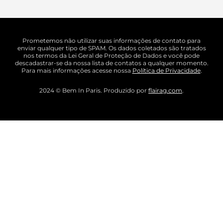
Prometemos não utilizar suas informações de contato para
enviar qualquer tipo de SPAM. Os dados coletados são tratados
nos termos da Lei Geral de Proteção de Dados e você pode
descadastrar-se da nossa lista de contatos a qualquer momento.
Para mais informações acesse nossa
Política de Privacidade
.
2024 © Bem In Paris. Produzido por
flairag.com
.