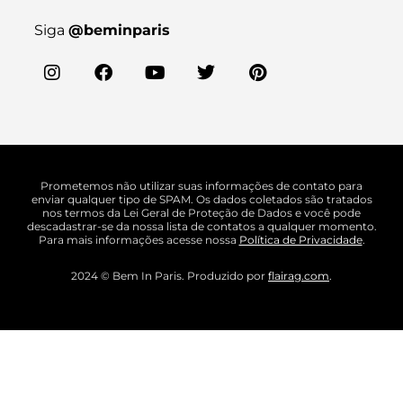
Siga
@beminparis
Prometemos não utilizar suas informações de contato para
enviar qualquer tipo de SPAM. Os dados coletados são tratados
nos termos da Lei Geral de Proteção de Dados e você pode
descadastrar-se da nossa lista de contatos a qualquer momento.
Para mais informações acesse nossa
Política de Privacidade
.
2024 © Bem In Paris. Produzido por
flairag.com
.