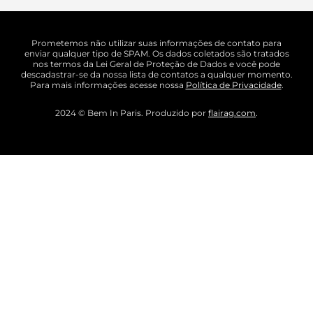
Prometemos não utilizar suas informações de contato para
enviar qualquer tipo de SPAM. Os dados coletados são tratados
nos termos da Lei Geral de Proteção de Dados e você pode
descadastrar-se da nossa lista de contatos a qualquer momento.
Para mais informações acesse nossa
Política de Privacidade
.
2024 © Bem In Paris. Produzido por
flairag.com
.