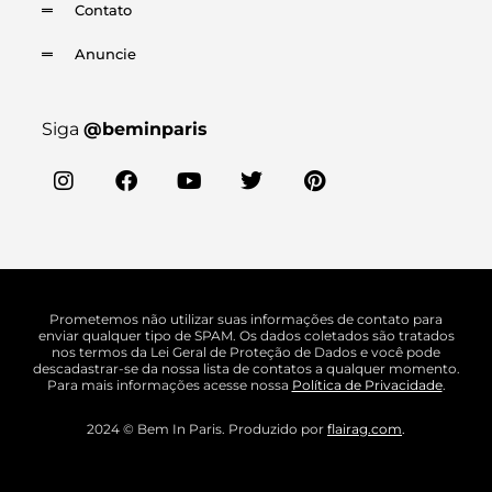
Contato
Anuncie
Siga
@beminparis
Prometemos não utilizar suas informações de contato para
enviar qualquer tipo de SPAM. Os dados coletados são tratados
nos termos da Lei Geral de Proteção de Dados e você pode
descadastrar-se da nossa lista de contatos a qualquer momento.
Para mais informações acesse nossa
Política de Privacidade
.
2024 © Bem In Paris. Produzido por
flairag.com
.