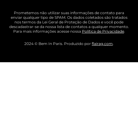
Prometemos não utilizar suas informações de contato para
enviar qualquer tipo de SPAM. Os dados coletados são tratados
nos termos da Lei Geral de Proteção de Dados e você pode
descadastrar-se da nossa lista de contatos a qualquer momento.
Para mais informações acesse nossa
Política de Privacidade
.
2024 © Bem In Paris. Produzido por
flairag.com
.