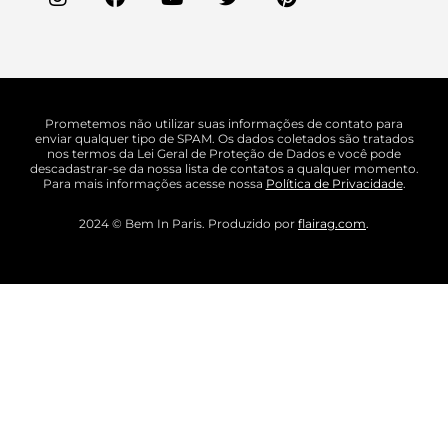
Prometemos não utilizar suas informações de contato para
enviar qualquer tipo de SPAM. Os dados coletados são tratados
nos termos da Lei Geral de Proteção de Dados e você pode
descadastrar-se da nossa lista de contatos a qualquer momento.
Para mais informações acesse nossa
Política de Privacidade
.
2024 © Bem In Paris. Produzido por
flairag.com
.