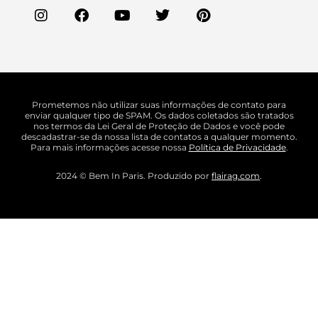
Prometemos não utilizar suas informações de contato para
enviar qualquer tipo de SPAM. Os dados coletados são tratados
nos termos da Lei Geral de Proteção de Dados e você pode
descadastrar-se da nossa lista de contatos a qualquer momento.
Para mais informações acesse nossa
Política de Privacidade
.
2024 © Bem In Paris. Produzido por
flairag.com
.