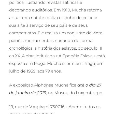
polίtica, ilustrando revistas satίricas e
decorando auditόrios. Em 1910, Mucha retorna
a sua terra natal e realiza o sonho de colocar
sua arte à serviço de seu paίs e de seus
compatriotas. Ele realiza um conjunto de vinte
painéis monumentais narrando de forma
cronolόgica, a histόria dos eslavos, do século III
ao XX. A obra intitulada « A Epopéia Eslava » está
exposta em Praga. Mucha morre em Praga, em
julho de 1939, aos 79 anos.
A exposição Alphonse Mucha fica
até o dia 27
de janeiro de 2019
, no Museu do Luxemburgo
19, rue de Vaugirard, 750016 – Aberto todos os