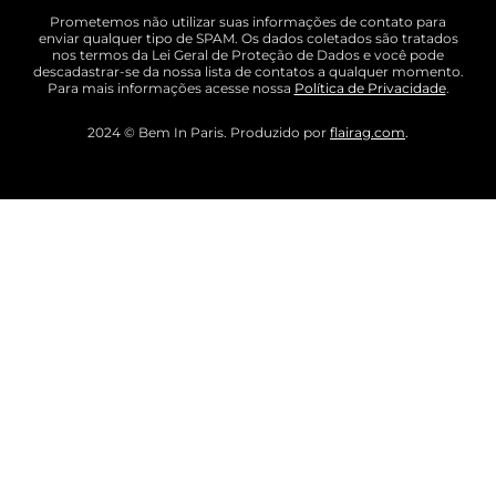
Prometemos não utilizar suas informações de contato para
enviar qualquer tipo de SPAM. Os dados coletados são tratados
nos termos da Lei Geral de Proteção de Dados e você pode
descadastrar-se da nossa lista de contatos a qualquer momento.
Para mais informações acesse nossa
Política de Privacidade
.
2024 © Bem In Paris. Produzido por
flairag.com
.