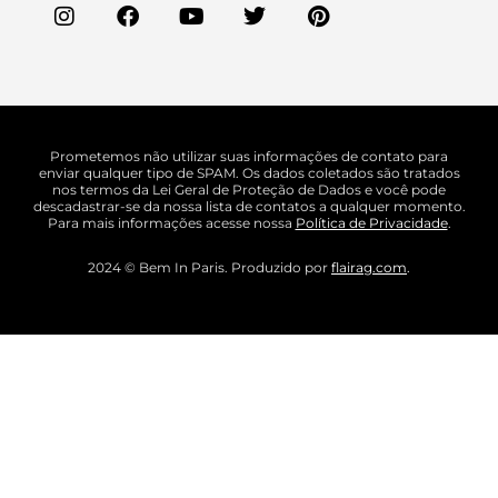
Prometemos não utilizar suas informações de contato para
enviar qualquer tipo de SPAM. Os dados coletados são tratados
nos termos da Lei Geral de Proteção de Dados e você pode
descadastrar-se da nossa lista de contatos a qualquer momento.
Para mais informações acesse nossa
Política de Privacidade
.
2024 © Bem In Paris. Produzido por
flairag.com
.