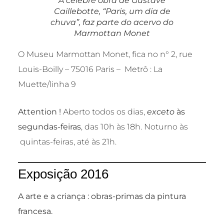
A célebre obra de Gustave
Caillebotte, “Paris, um dia de
chuva”, faz parte do acervo do
Marmottan Monet
O Museu Marmottan Monet, fica no n° 2, rue
Louis-Boilly – 75016 Paris – Metrô : La
Muette/linha 9
Attention !
Aberto todos os dias,
exceto
às
segundas-feiras
, das 10h às 18h. Noturno às
quintas-feiras, até às 21h.
Exposição 2016
A arte e a criança : obras-primas da pintura
francesa.