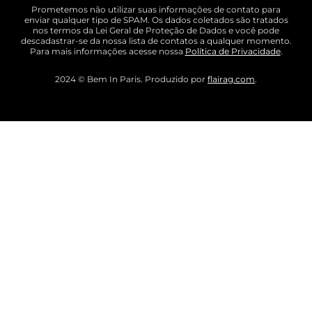
Prometemos não utilizar suas informações de contato para
enviar qualquer tipo de SPAM. Os dados coletados são tratados
nos termos da Lei Geral de Proteção de Dados e você pode
descadastrar-se da nossa lista de contatos a qualquer momento.
Para mais informações acesse nossa
Política de Privacidade
.
2024 © Bem In Paris. Produzido por
flairag.com
.