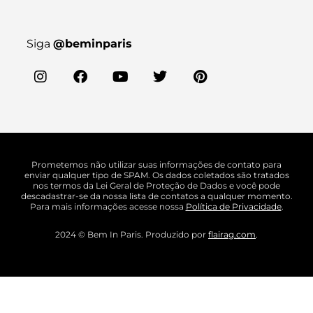
Siga
@beminparis
Prometemos não utilizar suas informações de contato para
enviar qualquer tipo de SPAM. Os dados coletados são tratados
nos termos da Lei Geral de Proteção de Dados e você pode
descadastrar-se da nossa lista de contatos a qualquer momento.
Para mais informações acesse nossa
Política de Privacidade
.
2024 © Bem In Paris. Produzido por
flairag.com
.