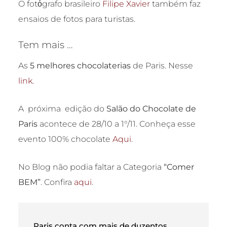
O fotόgrafo brasileiro
Filipe Xavier
também faz
ensaios de fotos para turistas.
Tem mais …
As
5 melhores chocolaterias
de Paris. Nesse
link.
A próxima
edição do
Salão do Chocolate de
Paris
acontece de 28/10 a 1°/11. Conheça esse
evento 100% chocolate
Aqui
.
No Blog não podia faltar a Categoria
“Comer
BEM”
. Confira
aqui
.
Paris conta com mais de duzentos